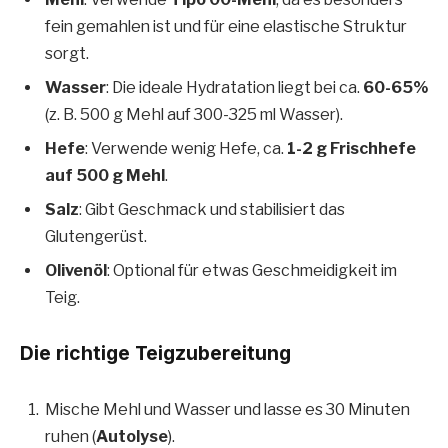
fein gemahlen ist und für eine elastische Struktur
sorgt.
Wasser
: Die ideale Hydratation liegt bei ca.
60-65%
(z. B. 500 g Mehl auf 300-325 ml Wasser).
Hefe
: Verwende wenig Hefe, ca.
1-2 g Frischhefe
auf 500 g Mehl
.
Salz
: Gibt Geschmack und stabilisiert das
Glutengerüst.
Olivenöl
: Optional für etwas Geschmeidigkeit im
Teig.
Die richtige Teigzubereitung
Mische Mehl und Wasser und lasse es 30 Minuten
ruhen (
Autolyse
).