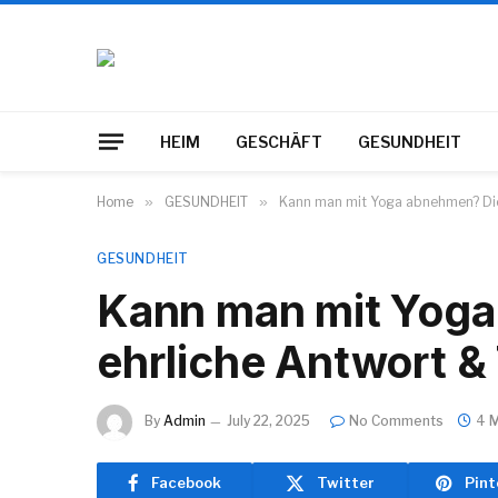
HEIM
GESCHÄFT
GESUNDHEIT
Home
»
GESUNDHEIT
»
Kann man mit Yoga abnehmen? Die
GESUNDHEIT
Kann man mit Yoga
ehrliche Antwort &
By
Admin
July 22, 2025
No Comments
4 
Facebook
Twitter
Pint