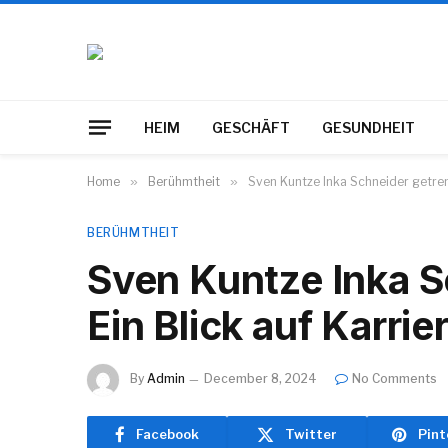
HEIM
GESCHÄFT
GESUNDHEIT
Home
»
Berühmtheit
»
Sven Kuntze Inka Schneider getrenn
BERÜHMTHEIT
Sven Kuntze Inka S
Ein Blick auf Karrie
By
Admin
December 8, 2024
No Comments
Facebook
Twitter
Pint