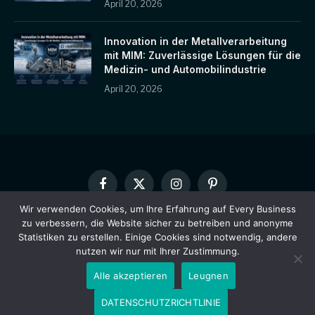
April 20, 2026
Innovation in der Metallverarbeitung
mit MIM: Zuverlässige Lösungen für die
Medizin- und Automobilindustrie
April 20, 2026
Facebook
X
Instagram
Pinterest
(Twitter)
Wir verwenden Cookies, um Ihre Erfahrung auf Every Business
zu verbessern, die Website sicher zu betreiben und anonyme
HEIM
ÜBER UNS
KONTAKTIEREN SIE UNS
Statistiken zu erstellen. Einige Cookies sind notwendig, andere
DATENSCHUTZRICHTLINIE
HAFTUNGSAUSSCHLUSS
nutzen wir nur mit Ihrer Zustimmung.
Alle akzeptieren
Leugnen
© 2026 Every Business Designed by Every Business.
DATENSCHUTZRICHTLINIE