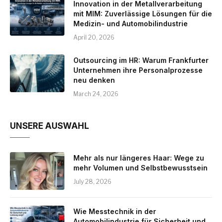
Innovation in der Metallverarbeitung
mit MIM: Zuverlässige Lösungen für die
Medizin- und Automobilindustrie
April 20, 2026
Outsourcing im HR: Warum Frankfurter
Unternehmen ihre Personalprozesse
neu denken
March 24, 2026
UNSERE AUSWAHL
Mehr als nur längeres Haar: Wege zu
mehr Volumen und Selbstbewusstsein
July 28, 2026
Wie Messtechnik in der
Automobilindustrie für Sicherheit und