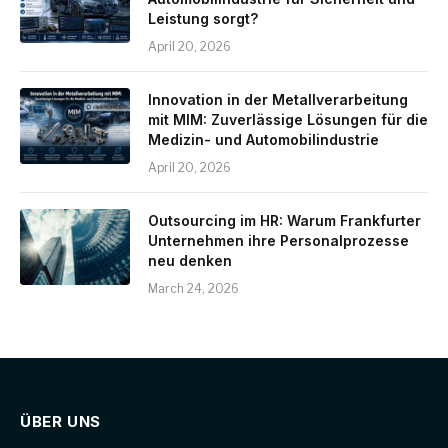
Leistung sorgt?
April 20, 2026
Innovation in der Metallverarbeitung
mit MIM: Zuverlässige Lösungen für die
Medizin- und Automobilindustrie
April 20, 2026
Outsourcing im HR: Warum Frankfurter
Unternehmen ihre Personalprozesse
neu denken
March 24, 2026
ÜBER UNS