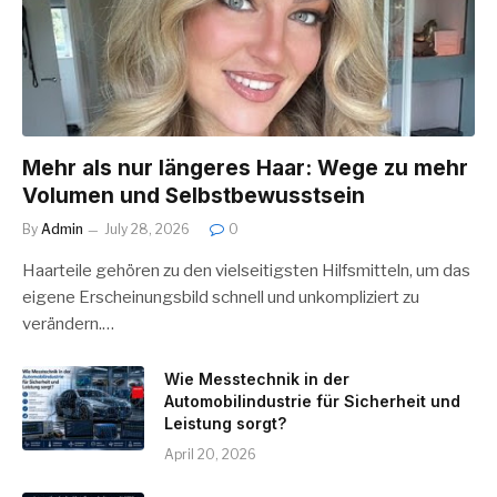
Mehr als nur längeres Haar: Wege zu mehr
Volumen und Selbstbewusstsein
By
Admin
July 28, 2026
0
Haarteile gehören zu den vielseitigsten Hilfsmitteln, um das
eigene Erscheinungsbild schnell und unkompliziert zu
verändern.…
Wie Messtechnik in der
Automobilindustrie für Sicherheit und
Leistung sorgt?
April 20, 2026