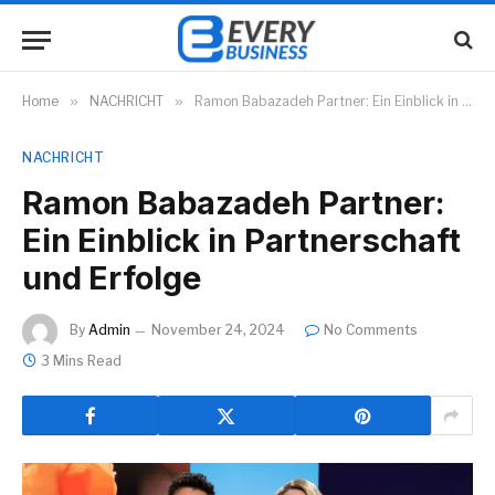
Home
»
NACHRICHT
»
Ramon Babazadeh Partner: Ein Einblick in Partnerschaft und Erfolge
NACHRICHT
Ramon Babazadeh Partner:
Ein Einblick in Partnerschaft
und Erfolge
By
Admin
November 24, 2024
No Comments
3 Mins Read