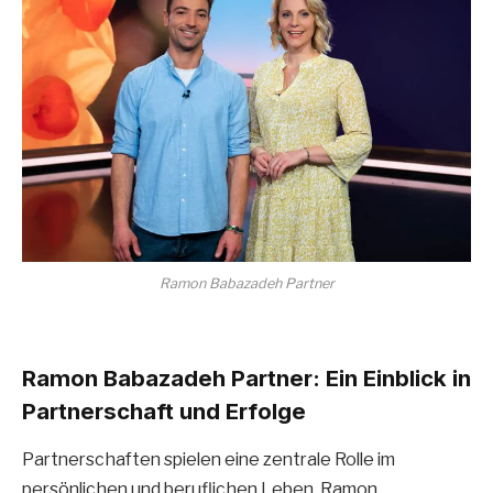
Ramon Babazadeh Partner
Ramon Babazadeh Partner: Ein Einblick in
Partnerschaft und Erfolge
Partnerschaften spielen eine zentrale Rolle im
persönlichen und beruflichen Leben. Ramon