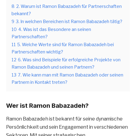
8
2. Warum ist Ramon Babazadeh für Partnerschaften
bekannt?
9
3. In welchen Bereichen ist Ramon Babazadeh tätig?
10
4. Was ist das Besondere an seinen
Partnerschaften?
11
5. Welche Werte sind für Ramon Babazadeh bei
Partnerschaften wichtig?
12
6. Was sind Beispiele für erfolgreiche Projekte von
Ramon Babazadeh und seinen Partnern?
13
7. Wie kann man mit Ramon Babazadeh oder seinen
Partnern in Kontakt treten?
Wer ist Ramon Babazadeh?
Ramon Babazadeh ist bekannt für seine dynamische
Persönlichkeit und sein Engagement in verschiedenen
Sektoren. Mit seiner strategischen