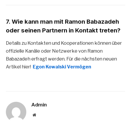
7. Wie kann man mit Ramon Babazadeh
oder seinen Partnern in Kontakt treten?
Details zu Kontakten und Kooperationen können über
offizielle Kanäle oder Netzwerke von Ramon
Babazadeh erfragt werden. Für die nächsten neuen
Artikel hier!
Egon Kowalski Vermögen
Admin
Website