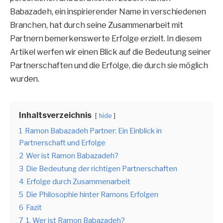
Babazadeh, ein inspirierender Name in verschiedenen
Branchen, hat durch seine Zusammenarbeit mit
Partnern bemerkenswerte Erfolge erzielt. In diesem
Artikel werfen wir einen Blick auf die Bedeutung seiner
Partnerschaften und die Erfolge, die durch sie möglich
wurden.
Inhaltsverzeichnis
hide
1
Ramon Babazadeh Partner: Ein Einblick in
Partnerschaft und Erfolge
2
Wer ist Ramon Babazadeh?
3
Die Bedeutung der richtigen Partnerschaften
4
Erfolge durch Zusammenarbeit
5
Die Philosophie hinter Ramons Erfolgen
6
Fazit
7
1. Wer ist Ramon Babazadeh?