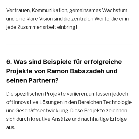
Vertrauen, Kommunikation, gemeinsames Wachstum
und eine klare Vision sind die zentralen Werte, die er in
jede Zusammenarbeit einbringt.
6. Was sind Beispiele für erfolgreiche
Projekte von Ramon Babazadeh und
seinen Partnern?
Die spezifischen Projekte variieren, umfassen jedoch
oft innovative Lösungen in den Bereichen Technologie
und Geschäftsentwicklung. Diese Projekte zeichnen
sich durch kreative Ansätze und nachhaltige Erfolge
aus.