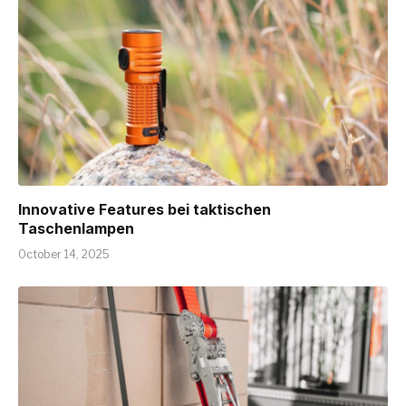
Innovative Features bei taktischen
Taschenlampen
October 14, 2025