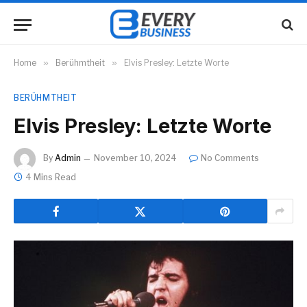
Home
»
Berühmtheit
»
Elvis Presley: Letzte Worte
BERÜHMTHEIT
Elvis Presley: Letzte Worte
By
Admin
November 10, 2024
No Comments
4 Mins Read