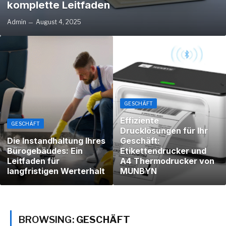
komplette Leitfaden
Admin
August 4, 2025
GESCHÄFT
Effiziente
GESCHÄFT
Drucklösungen für Ihr
Die Instandhaltung Ihres
Geschäft:
Bürogebäudes: Ein
Etikettendrucker und
Leitfaden für
A4 Thermodrucker von
langfristigen Werterhalt
MUNBYN
BROWSING:
GESCHÄFT